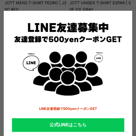
JOTT MENS T-SHIRT PEDRO | J3
JOTT UNISEX T-SHIRT ESPAR | 5
0C RED
0F ICE GRAY
定価：7,500円(税込8,250円)
定価：8,800円(税込9,680円)
【SALE】
30％OFF
【SALE】
30％OFF
5,250円(税込5,775円)
6,160円(税込6,776円)
LINE友達登録で500yenクーポンGET
公式LINEはこちら
JOTT UNISEX T-SHIRTESPAR | J
JOTT UNISEX T-SHIRTESPAR | 9
901 WHITE
0I SAND