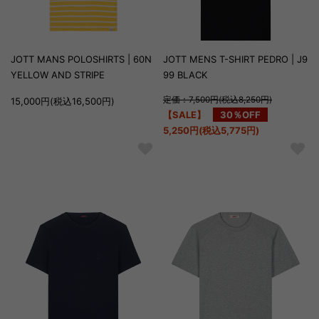
JOTT MANS POLOSHIRTS | 60N
JOTT MENS T-SHIRT PEDRO | J9
YELLOW AND STRIPE
99 BLACK
定価：7,500円(税込8,250円)
15,000円(税込16,500円)
【SALE】
30％OFF
5,250円(税込5,775円)