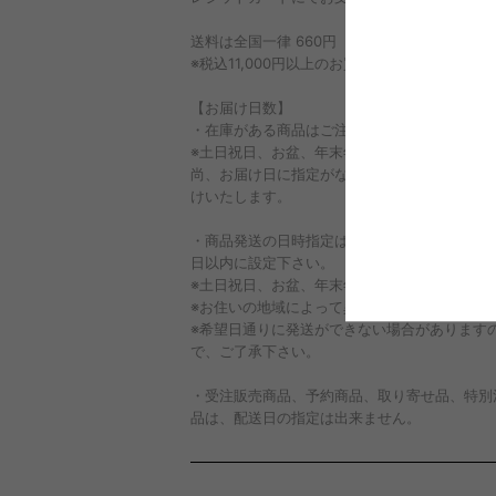
送料は全国一律 660円（税込み）
※税込11,000円以上のお買い上げで送料無料
【お届け日数】
・在庫がある商品はご注文確定日から2～7日以
※土日祝日、お盆、年末年始を除く
尚、お届け日に指定がない場合、最短発送にて
けいたします。
・商品発送の日時指定は、ご注文確定日より３～
日以内に設定下さい。
※土日祝日、お盆、年末年始を除く
※お住いの地域によって異なります。
※希望日通りに発送ができない場合があります
で、ご了承下さい。
・受注販売商品、予約商品、取り寄せ品、特別
品は、配送日の指定は出来ません。
配送日の指定を頂いてもお受け出来かねますの
らかじめご了承下さいませ。
入荷次第、順次発送させて頂きます。