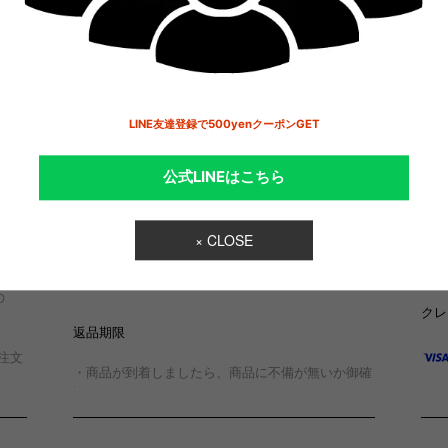
ださい。
ら以
・商品の破損、当店の不手際により不備が発生した
場合は、当店にて送料を負担し、至急お取り替えい
代金
たします。
9,
・イメージと異なる、気が変わった等、お客様都合
10
内
による理由や一度ご使用になった商品のご返品、ご
30
LINE友達登録で500yenクーポンGET
交換はお受けできませんので、ご了承ください。
100
お届
・SALE対象商品につきましては着用時に問題ない
公式LINEはこちら
と判断させて頂いた一部小さなキズや汚れのあるア
※弊
イテムが含まれております。
受け
14
※明らかな商品不良と判断致しかねる場合、交換、
能で
返品等は一切お受けできませんので予めご了承下さ
その
× CLOSE
い。商品不良と判断した場合、商品の交換または修
予め
理にてご対応させて頂きます。
の
クレ
返品期限
注文
・商品が到着しましたら、商品に不備が無いか御確
認お願いします。
であ
弊社
商品到着後7日以内にメールかお電話にてご連絡く
ため
ださい。期限を過ぎると、返品をお受けできません
いま