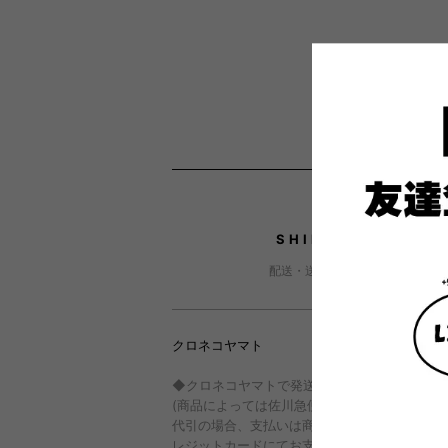
ショッピングガイド
SHIPPING
配送・送料について
クロネコヤマト
◆クロネコヤマトで発送いたします。
(商品によっては佐川急便での発送となります
代引の場合、支払いは商品受取の際、現金また
レジットカードにてお支払いください。