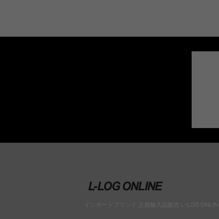
【休日・祝日の発送について】
土日祝日、お盆、年末年始は、商品の発送・お
合わせの業務を行っておりません。
インポートブランド 正規輸入品販売 L-LOG ONLIN