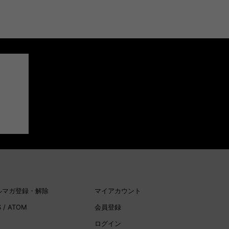
Dセキュアのパスワードはセキュリティコード、
ジットカードの暗証番号ではありませんのでご
下さい。
セキュアのパスワードが分からない場合は、各
ド会社のサイトにてパスワードをご確認いただ
、ご利用のカード背面に記載されているお問い
せ窓口まで直接ご確認ください。
各カード会社のWEBサイト上で利用明細確認サー
等を利用している場合は、 既に3Dセキュア
人認証サービス）への登録が自動的に完了して
場合があります。
注意】
レジットカードは会員様ご本人名義のものをご
願います。
レジットカードに不備がある場合のご注文はお
できません。
ルマガ登録・解除
マイアカウント
zon Pay
S
/
ATOM
会員登録
azonのアカウントに登録された配送先や支払い
ログイン
を利用して決済できます。