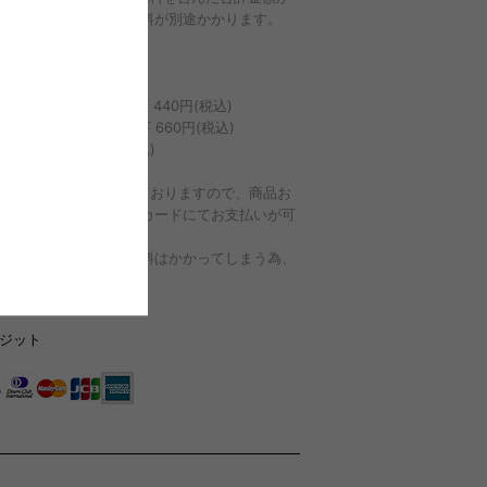
下金額の代金引換手数料が別途かかります。
引換手数料
999円以下 330円(税込)
,000円以上29,999円以下 440円(税込)
,000円以上99,999円以下 660円(税込)
,000円以上 1100円(税込)
社e-コレクトを使用しておりますので、商品お
取りの際にクレジットカードにてお支払いが可
ございます。
場合も、代金引換手数料はかかってしまう為、
ご了承くださいませ。
ジット
では情報セキュリティにおける対策を強化する
3Dでキュア（本人認証サービス）を導入して
す。