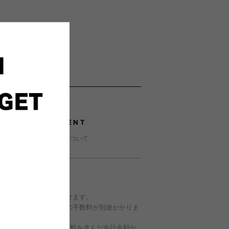
PAYMENT
お支払いについて
代引き
配達時に代金を申し受けます。
代引支払いの場合以下の手数料が別途かかりま
品代金・送料・決済手数料を含んだ合計金額か