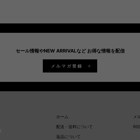
のでご注意ください。
※3
▽下記該当する場合はご返品・ご交換のご対応はで
クレ
きません。
問い
注意
・お客様のもとで破損、汚れが生じた場合
3D
・ご使用済みの商品
カー
・福袋・セール商品
くか
・タグ（下げ札）が無い商品
合わ
・お客様が加工した商品
※ 
セール情報やNEW ARRIVALなど お得な情報を配信
・お届け後、修理・クリーニング等された商品
ビス
・イメージと異なる、気が変わった、サイズが合わ
（本
ない等、お客様都合による理由や一度ご使用になっ
いる
メルマガ登録
た商品のご返品、ご交換はお受けできませんので、
ご了承ください。
【ご
※SALE・福袋対象商品につきましては着用時に問題
※ク
ないと判断させて頂いた一部小さなキズや汚れのあ
利用
るアイテムが含まれております。明らかな商品不良
※ク
と判断致しかねる場合、交換返品等は一切受付致し
受け
ませんのでご了承下さい。
※パソコンでの閲覧という特性上、商品の画像が実
ホーム
メ
際の色目と多少異なる場合が有りますがご了承くだ
Ama
さい。 (画像の色目については当方の不備として扱
配送・送料について
RS
E
いません。色などについてもっと詳しく知りたい方
Am
返品について
はお買い上げ前にお問合せください。)
方法