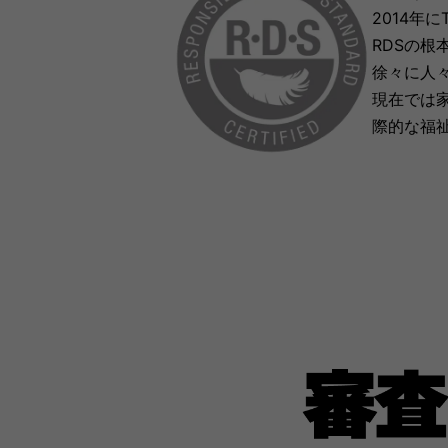
2014年
RDSの根
徐々に人
現在では
際的な福