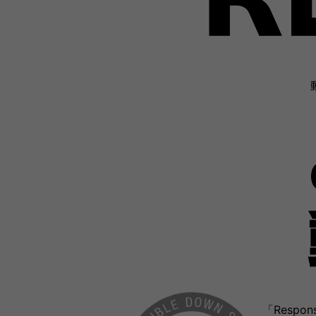
「Respo