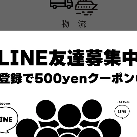
企
認証された材料が供給元を通
受けていな
る確かな管理を保証する
ガチョウの
する
も良いとさ
る