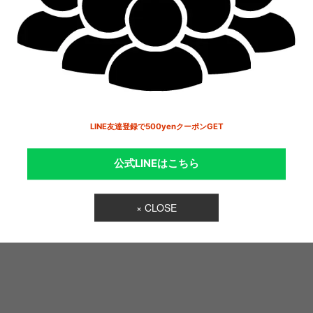
アルダウン、リアルフェザーはファンにとって重要なポイントの
欠かせない存在だからこそ、羽毛に関する取り扱い基準として
LINE友達登録で500yenクーポンGET
ible Down Standard（レスポンシブルダウンスタンダード」
公式LINEはこちら
を取得し、動物・自然と共存しています。
× CLOSE