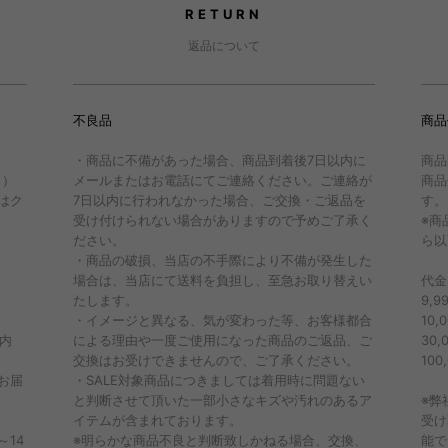
RETURN
返品について
不良品
商品
・商品に不備があった場合、商品到着後7日以内に
商品
。）
メールまたはお電話にてご連絡ください。ご連絡が
商品
はク
7日以内に行われなかった場合、ご交換・ご返品を
す。
受け付けられない場合がありますので予めご了承く
※商
ださい。
ら以
・商品の破損、当店の不手際により不備が発生した
場合は、当店にて送料を負担し、至急お取り替えい
代金
たします。
9,
・イメージと異なる、気が変わった等、お客様都合
10
内
による理由や一度ご使用になった商品のご返品、ご
30
交換はお受けできませんので、ご了承ください。
100
お届
・SALE対象商品につきましては着用時に問題ない
と判断させて頂いた一部小さなキズや汚れのあるア
※弊
イテムが含まれております。
受け
14
※明らかな商品不良と判断致しかねる場合、交換、
能で