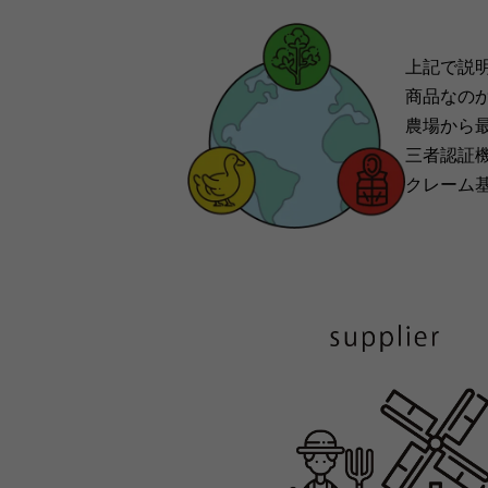
上記で説
商品なの
農場から
三者認証機
クレーム