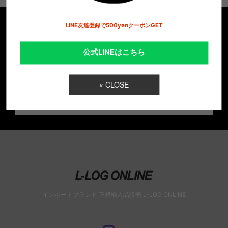
LINE友達登録で500yenクーポンGET
セール情報やNEW ARRIVALなど お得な情報を
公式LINEはこちら
配信
× CLOSE
メルマガ登録
インポートブランド 正規輸入品販売 L-LOG ONLINE