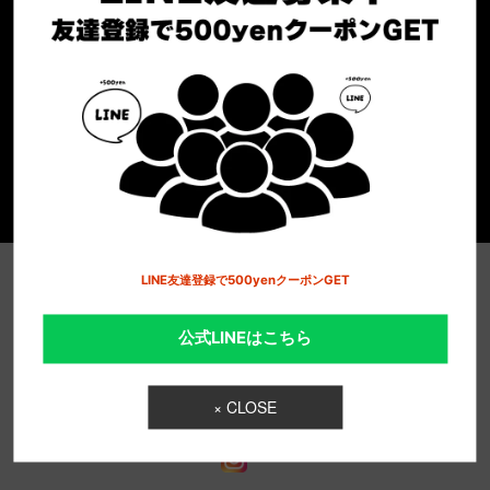
セール情報やNEW ARRIVALなど お得な情報を
配信
メルマガ登録
LINE友達登録で500yenクーポンGET
公式LINEはこちら
インポートブランド 正規輸入品販売 L-LOG ONLINE
× CLOSE