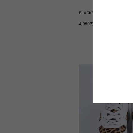
BLACKBRIAR TOTE BAG MID
4,950円(税込5,445円)