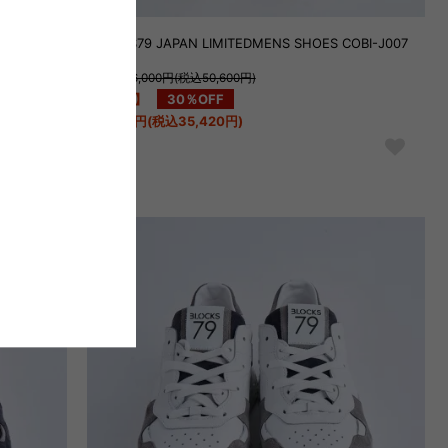
K 35L
BLOCKS79 JAPAN LIMITEDMENS SHOES COBI-J007
定価：46,000円(税込50,600円)
【SALE】
30％OFF
32,200円(税込35,420円)