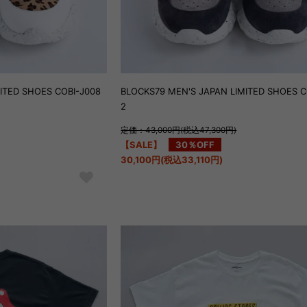
ITED SHOES COBI-J008
BLOCKS79 MEN'S JAPAN LIMITED SHOES C
2
定価：43,000円(税込47,300円)
【SALE】
30％OFF
30,100円(税込33,110円)