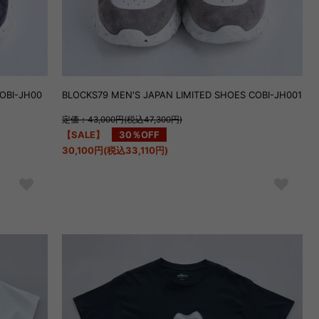
OBI-JH00
BLOCKS79 MEN'S JAPAN LIMITED SHOES COBI-JH001
定価：43,000円(税込47,300円)
【SALE】
30％OFF
30,100円(税込33,110円)