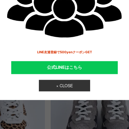
DLE
BLACKBRIAR CONTAIN X TRAVEL BACKPAC
40,535円(税込44,589円)
LINE友達登録で500yenクーポンGET
公式LINEはこちら
× CLOSE