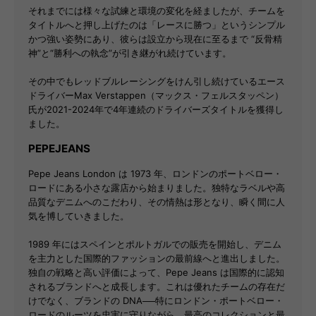
それまでには様々な試練と環境の変化を経ましたが、チームを
タイトルへと押し上げたのは「レースに勝つ」というシンプル
かつ強い姿勢にあり、彼らは設立から現在に至るまで “反骨精
神”と“勝利への執念”が引き継がれ続けています。
その中でもレッドブルレーシングをけん引し続けているエース
ドライバーMax Verstappen（マックス・フェルスタッペン）
氏が2021-2024年で4年連続のドライバーズタイトルを獲得し
ました。
PEPEJEANS
Pepe Jeans London は 1973 年、ロンドンのポートベロー・
ロードにある小さな露店から始まりました。独特なラベルや高
品質なデニムへのこだわり、その情熱は形となり、瞬く間に人
気を博していきました。
1989 年にはスペインとポルトガルでの販売を開始し、デニム
を主力とした国際的ファッションの最前線へと進出しました。
独自の戦略と高い評価によって、Pepe Jeans は国際的に認知
されるブランドへと成長します。これは優れたチームの存在だ
けでなく、ブランドの DNA──特にロンドン・ポートベロー・
ロードのルーツを忠実に守りながら、最高のコレクションと最