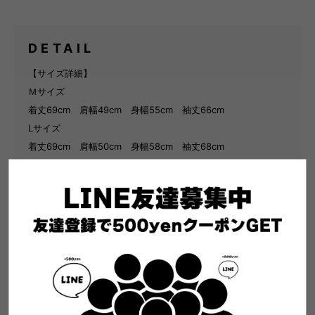
DETAIL
【サイズ詳細】
Ｍサイズ
着丈69cm 肩幅49cm 身幅55cm 袖丈66cm
Lサイズ
着丈69cm 肩幅50cm 身幅58cm 袖丈68cm
【商品説明】
メンズのオーバーサイズジャケット、「BERKELEY」
オーバーサイズシャツの力強いシルエットが存在感ある一着。
軽量で汎用性がたかく、都会的なスタイルです。季節の変わり
目には最適なアイテムで、小雨程度であれば防ぐことがことが
できます。
スナップボタン留め、フロントにパッチポケット2がついてい