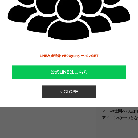
偉大なミュージック
使用したアイテムを
Lady Gaga（レ
LINE友達登録で500yenクーポンGET
力強い歌声と挑発的な
カ合衆国ニューヨー
の俳優や歌手に影響
公式LINEはこちら
2008年にリリース
力と歌声は世に広まり
「Poker Fac
× CLOSE
し、グラミー賞にも輝
This Way」
ィーや世間への皮肉
アイコンの一つとな