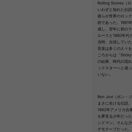
Rolling Ston
いわずと知れた伝説の
彼らが世界のロック
的であった。196
成し、翌年に初のラ
ルースと1960年
当時、台頭していた
音楽は多くの人々を
ごろからは「Sticky
の結果、時代の流れ
ックスターへと成っ
いない。
Bon Jovi（ボン
まさに生ける伝説、
1962年アメリカ
を夢見る少年だった
ンドマン。そんな少
デモテープだった。