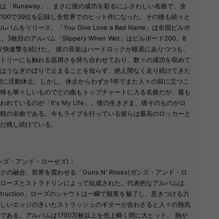
は「Runaway」、まさに彼の成功を彩るにふさわしい名曲で、全
100で39位を記録し全世界でのヒット作になった。その後も続々と
ムをリリース。「You Give Love a Bad Name」は全国ビルボ
、3枚目のアルバム「Slippery When Wet」はビルボード200、8
り快進撃を続けた。 彼の音楽はハードロックが根底にありつつも、
トリーにも触れる器用さを持ち合わせており、数々の成功を収めて
はうなぎのぼりで止まることを知らず、絶え間なく走り続けてきた
初期に活動休止。しかし、休止からわずか1年でまた人々の前に立つこ
帰も華々しいものでどの曲もトップチャートに入る名曲だが、最も
れているのが「It's My Life」。彼の生きざま、彼そのものがロ
程の名曲である。今もライブを行っている彼らは最高のロッカーと
だ残し続けている。
s(ガンズ・アンド・ローゼズ)：
の融合、世界を震わせる「Guns N' Roses(ガンズ・アンド・ロ
85年ローズとストラドリンによって結成された。代表的なアルバムは
or Destruction」ローズのシャウトは一瞬で観客を魅了し、惹きつける力
しいエッジのきいたストラッシュのギターが合わさると人々の熱気
である。アルバムは1700万枚以上を売上瞬く間に大ヒット。 熱が