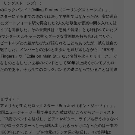
es（ローリングストーンズ）：
ロックバンド「Rolling Stones（ローリングストーンズ）」。
スターに至るまでの道のりは決して平坦ではなかったが、実に運命
1年にダートフォード駅で再会した2人の幼馴染が音楽中間を入れて結
イブを開催した。その音楽性は「悪魔の音楽」とも呼ばれていたブ
代カウンターカルチャーの抱くダークな雰囲気を持ち合わせていた。
ビートルズとの差がたびたび語られることもあったが、彼ら独自の
魅了した。メンバーとの別れと出会いを繰り返しながら、1970年
 Fingers」や「Exile on Main St.」など名盤を次々とリリース。 そ
をものともしない世界のバンドとして60年以上続くホンモノのロ
たのである。今も全てのロックバンドの礎になっていることは間違
・ジョヴィ）：
アメリカが生んだロックスター「Bon Jovi（ボン・ジョヴィ）」。
合衆国ニュージャージー州で生まれた彼は幼いころからアーティスト
。13歳でバンドを結成し、ピアノやギター、ライブも行う小さなバ
年がロックスターへと一歩踏み出したきっかけになったのは一本の
1980年に作ったテープを地元のラジオ局が放送し、その評判は