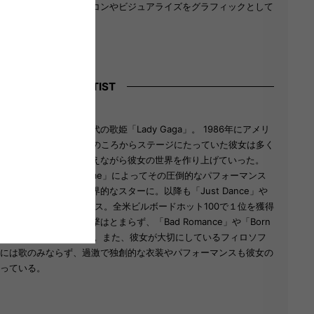
スターの歴史的なアイコンやビジュアライズをグラフィックとして
展開しています。
ARTIST
ディー・ガガ）：
歌詞を特徴とする現代の歌姫「Lady Gaga」。 1986年にアメリ
ク市に生を受け、10代のころからステージにたっていた彼女は多く
を受け、また影響を与えながら彼女の世界を作り上げていった。
したアルバム「The Fame」によってその圧倒的なパフォーマンス
、アッという間に世界的なスターに。以降も「Just Dance」や
e」と続けてアルバムをリリース。全米ビルボードホット100で１位を獲得
いている。彼女の進撃はとまらず、「Bad Romance」や「Born
など世界的なヒットをおこした。また、彼女が大切にしているフィロソフ
には歌のみならず、過激で独創的な衣装やパフォーマンスも彼女の
っている。