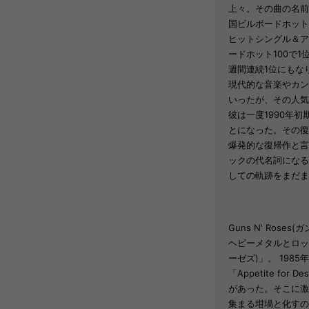
上々。その曲の名前
国ビルボードホット
ヒットシングル＆アルバ
ードホット100で1位
週間連続1位にもな
現代的な音楽やカン
いったが、その人気
彼は一度1990年
とになった。その復
爆発的な復帰作と言わ
ックの代名詞になる
しての軌跡をまだま
Guns N' Rose
ヘビーメタルとロック
ーゼズ)」。 19
「Appetite f
があった。そこに激
集まる坩堝と化すの