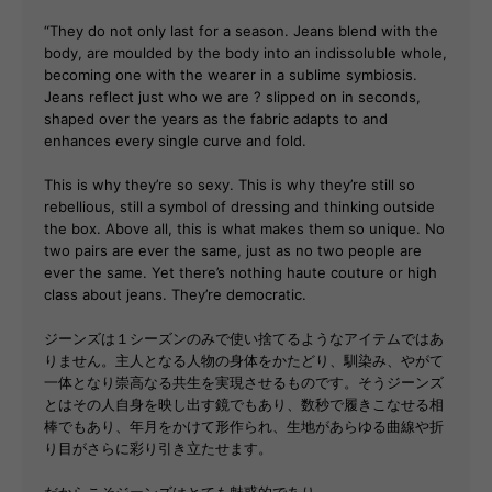
“They do not only last for a season. Jeans blend with the
body, are moulded by the body into an indissoluble whole,
becoming one with the wearer in a sublime symbiosis.
Jeans reflect just who we are ? slipped on in seconds,
shaped over the years as the fabric adapts to and
enhances every single curve and fold.
This is why they’re so sexy. This is why they’re still so
rebellious, still a symbol of dressing and thinking outside
the box. Above all, this is what makes them so unique. No
two pairs are ever the same, just as no two people are
ever the same. Yet there’s nothing haute couture or high
class about jeans. They’re democratic.
ジーンズは１シーズンのみで使い捨てるようなアイテムではあ
りません。主人となる人物の身体をかたどり、馴染み、やがて
一体となり崇高なる共生を実現させるものです。そうジーンズ
とはその人自身を映し出す鏡でもあり、数秒で履きこなせる相
棒でもあり、年月をかけて形作られ、生地があらゆる曲線や折
り目がさらに彩り引き立たせます。