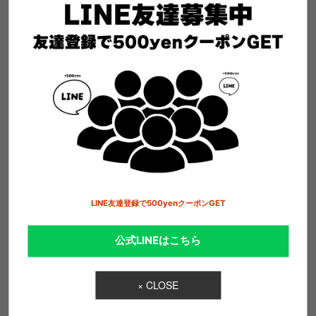
LINE友達登録で500yenクーポンGET
COMPANY
公式LINEはこちら
ブランドの創設者であるClaudio Buziol（クラウディア ブジオ
ール）は1978年にブランドを商標権に登録しました。1981年
には北イタリアのトレビゾ州アソロにFashion boxを設立。現
× CLOSE
在に至るまで何年もの間、良質なイタリアンファッションブラ
ンドとしてデニム業界で最もハイスタンダードな軌跡を歩み続