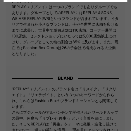
けています。
REPLAY（リプレイ）は一つのブランドでもありグループでも
あります。グループとしてのREPLAYにはREPLAY＆SONS、
WE ARE REPLAY(WR)というブランドが含まれています。イタ
リアで生まれた小さなブランドは、今や全世界に店舗を広げる
までに成長し、世界中で単独店舗は110店舗、コーナー展開は
130店舗、セレクトショップにいたっては5,000店舗以上にの
ぼり、グループとしての輸出割合は85%に及びます。また、現
在ではFashion Box Groupは26の子会社で構成される大企業
となりました。
BLAND
“REPLAY”（リプレイ）のブランド名は「リメイク」「リクリ
エイト」「リエラボイト」という３つのキーワードから作ら
れ、これらはFashion Boxのブランドミッションとも関連して
います。
さらにブジオールがアルゼンチンで開催されたワールドカップ
の最中、何度も「リプレイ(再生)」という言葉を目にしまし
た。そしてREPLAYは「再生」をテーマに発展・進化し続けて
きたのです。過去の英知を活用し、現在風にアレンジされてい