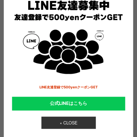
―強く美しく―
KAWI JAMELE“カウイジャミール”
アラビア語で強く美しいの意味。
KAWI JAMELE 2019SSからのブランドコンセプトは「Street
Couture / Eggy Elegance」。
ストリートスタイルを表現しながらも繊細でフェミニンな空気感を感
じさせるアイテム。
エッジ―なテイストと上品でクリーンな雰囲気を融合させたスタイル
を提案。
LINE友達登録で500yenクーポンGET
公式LINEはこちら
商品一覧はこちら
× CLOSE